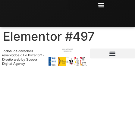
Elementor #497
Todos los derechos
reservados a La Birrería ® -
Diseño web by
Savour
Digital Agency